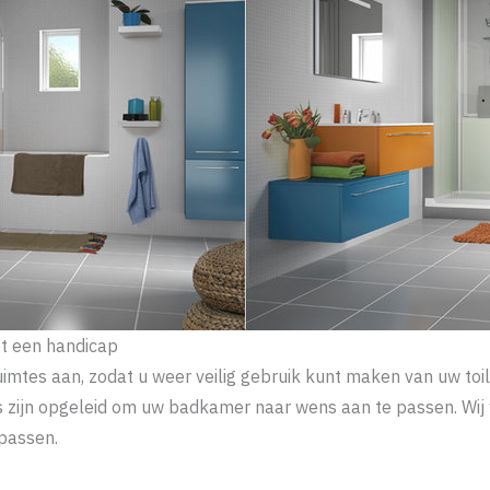
t een handicap
uimtes aan, zodat u weer veilig gebruik kunt maken van uw t
rs zijn opgeleid om uw badkamer naar wens aan te passen. W
 passen.