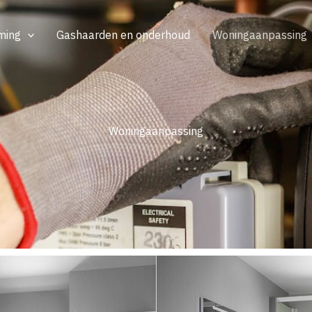
ming
Gashaarden en onderhoud
Woningaanpassing
Woningaanpassing